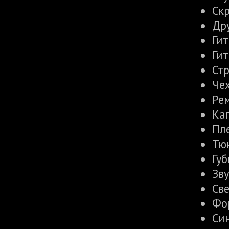
Ск
Др
Ги
Ги
Ст
Че
Ре
Ка
Пл
Тю
Гу
Зв
Св
Фо
Си