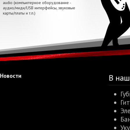
audio (компьютерное оборудование -
аудио/миди/USB интерфейсы, звуковые
карты/платы и т.п.)
Новости
В наш
Гу
Ги
Эл
Ба
Ук